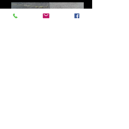
Observer sur la photo, un asphalte
mitoyen
qui a été traité avec un
scellant
acrylique, plusieurs
fissures se sont
formé.
La partie qui n'a jamais été traité est
sèche à
cause de l'oxydation et nécessite un
traitement,
mais aucune fissure n'est apparue.
Ces produits bas de gamme